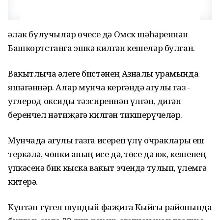
Һәлак булучылар өчесе дә Омск шәһәреннән
Башкортстанга эшкә килгән кешеләр булган.
Вакытлыча әлеге бистәнең Азналы урамында
яшәгәннәр. Алар мунча кергәндә агулы газ -
углерод оксиды тәэсиреннән үлгән, дигән
беренчел нәтиҗәгә килгән тикшерүчеләр.
Мунчада агулы газга исереп үлү очраклары еш
теркәлә, чөнки аның исе дә, төсе дә юк, кешенең
үпкәсенә бик кыска вакыт эчендә тулып, үлемгә
китерә.
Күптән түгел шундый фаҗига Кыйгы районында