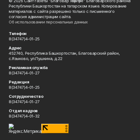
© 2026 Сайт газеты "Благовар хәбәрләре" Благоварского района
Республики Башкортостан на татарском языке. Копирование
материалов с сайта разрешено только с письменного
согласия администрации сайта.
Об использовании персональных данных
Телефон
8(34747)4-01-25
Адрес
452740, Республика Башкортостан, Благоварский район,
с.Языково, ул.Пушкина, д.22
Рекламная служба
8(34747)4-01-27
Редакция
8(34747)4-01-25
Сотрудничество
8(34747)4-01-27
Отдел кадров
8(34747)4-01-32