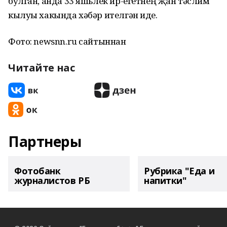
булган, анда 33 яшьлек ир-егетнең җан тәслим
кылуы хакында хәбәр ителгән иде.
Фото: newsnn.ru сайтыннан
Читайте нас
Партнеры
Фотобанк
Рубрика "Еда и
журналистов РБ
напитки"