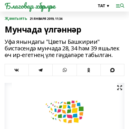
Благовар хәбәрләре
Җәмгыять
21 ЯНВАРЯ 2019, 11:34
Мунчада үлгәннәр
Уфа янындагы "Цветы Башкирии"
бистәсендә мунчада 28, 34 һәм 39 яшьлек
өч ир-егетнең үле гәүдәләре табылган.