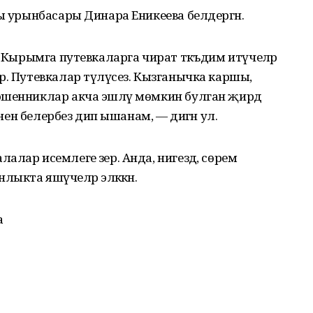
ры урынбасары Динара Еникеева белдергән.
а Кырымга путевкаларга чират тәкъдим итүчеләр
р. Путевкалар түләүсез. Кызганычка каршы,
ошенниклар акча эшләү мөмкин булган җирдә
әнен белербез дип ышанам, — дигән ул.
лар исемлеге әзер. Анда, нигездә, сөрем
ыкта яшәүчеләр эләккән.
а