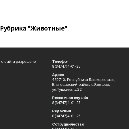
Рубрика "Животные"
в с сайта разрешено
Телефон
8(34747)4-01-25
Адрес
452740, Республика Башкортостан,
Благоварский район, с.Языково,
ул.Пушкина, д.22
Рекламная служба
8(34747)4-01-27
Редакция
8(34747)4-01-25
Сотрудничество