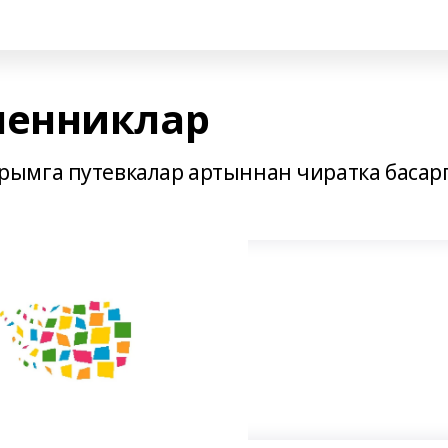
енниклар
ымга путевкалар артыннан чиратка басар