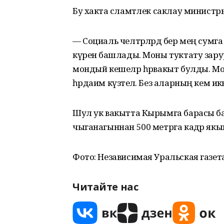
Бу хакта сәламәтлек саклау минист
— Социаль челтәрләрдә бер мең сумг
күренә башлады. Моны туктату зару
мондый кешеләр һәрвакыт булды. М
һәрдаим күзәтелә. Без аларның кем ик
Шул ук вакытта Кырымга барасы бала
чыганагыннан 500 метрга кадәр якынл
Фото: Независимая Уральская газет
Читайте нас