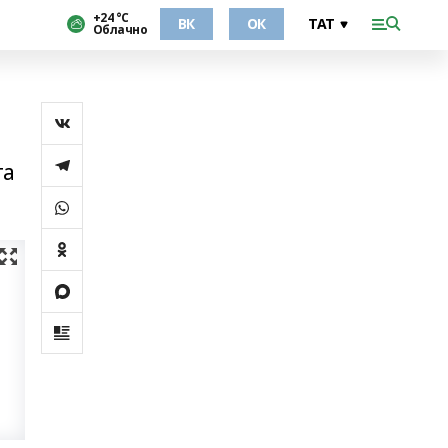
+24 °С
ВК
ОК
Облачно
га