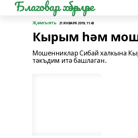
Благовар хәбәрләре
Җәмгыять
21 ЯНВАРЯ 2019, 11:43
Кырым һәм мош
Мошенниклар Сибай халкына Кыр
тәкъдим итә башлаган.