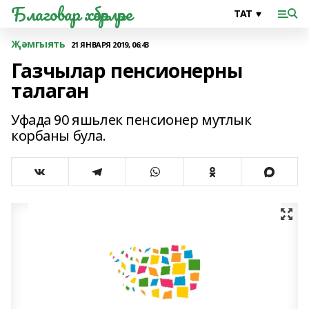
Благовар хәбәрләре
Җәмгыять
21 ЯНВАРЯ 2019, 06:43
Газчылар пенсионерны
талаган
Уфада 90 яшьлек пенсионер мутлык
корбаны була.