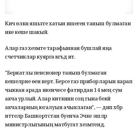
Кичә өлкән яшьтәге хатын ишегенә таныш булмаган
ике кеше шакый.
Алар газ хезмәте тарафыннан бушлай яңа
счетчиклар куярга вәгъдә итә.
"Беркатлы пенсионер таныш булмаган
кешеләрне өенә кертә. Берсе газ приборларын карап
чыккан арада икенчесе фатирдан 14 мең сум
акча урлый. Алар киткәннән соң гына әбекәй
акчаларның югалуын ачыклаган", — дип хәбәр
иттеләр Башкортстан буенча Эчке эшләр
министрлыгының матбугат хезмәтендә.