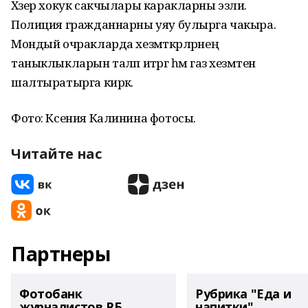
Хәзер хокук сакчылары каракларны эзли.
Полиция гражданнарны уяу булырга чакыра.
Мондый очракларда хезмәткәрләрнең
таныклыкларын таләп итәргә һәм газ хезмәтенә
шалтыратырга кирәк.
Фото: Ксения Калинина фотосы.
Читайте нас
Партнеры
Фотобанк
Рубрика "Еда и
журналистов РБ
напитки"