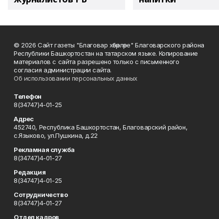
© 2026 Сайт газеты "Благовар хәбәрләре" Благоварского района
Республики Башкортостан на татарском языке. Копирование
материалов с сайта разрешено только с письменного
согласия администрации сайта.
Об использовании персональных данных
Телефон
8(34747)4-01-25
Адрес
452740, Республика Башкортостан, Благоварский район,
с.Языково, ул.Пушкина, д.22
Рекламная служба
8(34747)4-01-27
Редакция
8(34747)4-01-25
Сотрудничество
8(34747)4-01-27
Отдел кадров