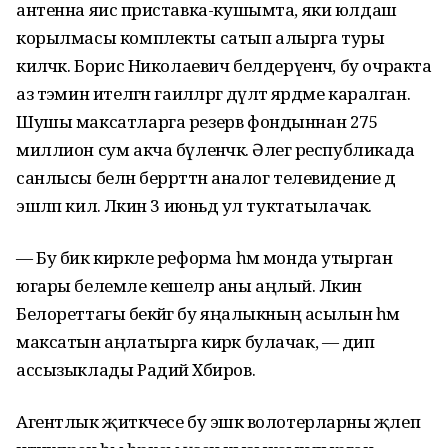
антенна яисә приставка-кушымта, яки юлдаш
корылмасы комплекты сатып алырга туры
киләчәк. Борис Николаевич белдерүенчә, бу очракта
аз тәэмин ителгән гаиләләргә дәүләт ярдәме каралган.
Шушы максатларга резерв фондыннан 275
миллион сум акча бүленәчәк. Әлегә республикада
санлысы белән беррәттән аналог телевидение дә
эшләп килә. Ләкин 3 июньдә ул туктатылачак.
— Бу бик кирәкле реформа һәм монда утырган
югары белемле кешеләр аны аңлый. Ләкин
Белореттагы әбекәйгә бу яңалыкның асылын һәм
максатын аңлатырга кирәк булачак, — дип
ассызыклады Радий Хәбиров.
Агентлык җитәкчесе бу эшкә волотерларны җәлеп