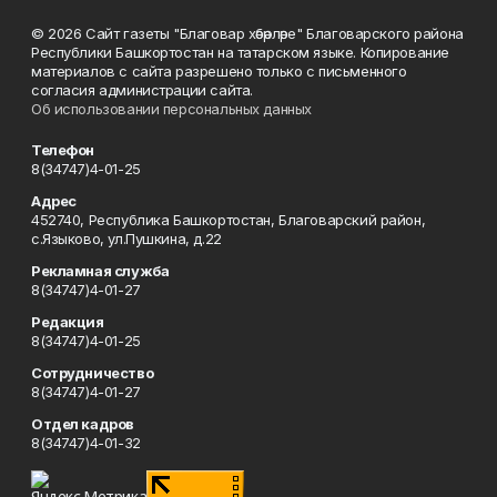
© 2026 Сайт газеты "Благовар хәбәрләре" Благоварского района
Республики Башкортостан на татарском языке. Копирование
материалов с сайта разрешено только с письменного
согласия администрации сайта.
Об использовании персональных данных
Телефон
8(34747)4-01-25
Адрес
452740, Республика Башкортостан, Благоварский район,
с.Языково, ул.Пушкина, д.22
Рекламная служба
8(34747)4-01-27
Редакция
8(34747)4-01-25
Сотрудничество
8(34747)4-01-27
Отдел кадров
8(34747)4-01-32