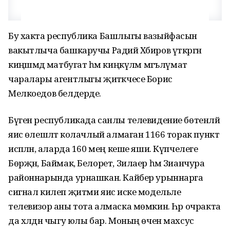
Бу хакта республика Башлыгы вазыйфасын
вакытлыча башкаручы Радий Хәбиров үткәргән
киңәшмәдә матбугат һәм киңкүләм мәгълүмат
чаралары агентлыгы җитәкчесе Борис
Мелкоедов белдерде.
Бүген республикада санлы телевидение бөтенләй
яисә өлешләтә колачлый алмаган 1166 торак пункт
исәпләнә, аларда 160 мең кеше яши. Күпчелеге
Бөрҗән, Баймак, Белорет, Зилаер һәм Зианчура
районнарында урнашкан. Кайбер урыннарга
сигнал килеп җитми яисә иске модельле
телевизор аны тота алмаска мөмкин. Һәр очракта
да хәлдән чыгу юлы бар. Моның өчен махсус