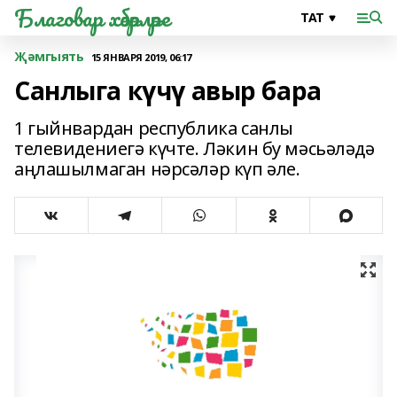
Благовар хәбәрләре
Җәмгыять
15 ЯНВАРЯ 2019, 06:17
Санлыга күчү авыр бара
1 гыйнвардан республика санлы
телевидениегә күчте. Ләкин бу мәсьәләдә
аңлашылмаган нәрсәләр күп әле.