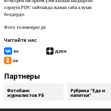
итәчәкләрен һәм һәркем үзен кызыксындырган
сорауга РТРС сайтында җавап таба алуын
белдерде.
Фото: телевопрос.ру
Читайте нас
Партнеры
Фотобанк
Рубрика "Еда и
журналистов РБ
напитки"