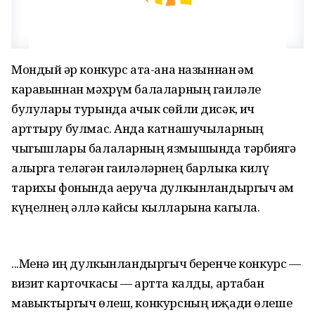
Мондый һәр конкурс ата-ана назыннан һәм
каравыннан мәхрүм балаларның гаиләле
булулары турында ачык сөйли дисәк, һич
арттыру булмас. Анда катнашучыларның
чыгышлары балаларның язмышында тәрбиягә
алырга теләгән гаиләләрнең барлыка килү
тарихы фонында аеруча дулкынландыргыч һәм
күңелнең әллә кайсы кылларына кагыла.
...Менә иң дулкынландыргыч беренче конкурс —
визит карточкасы — артта калды, артабан
мавыктыргыч өлеш, конкурсның иҗади өлеше