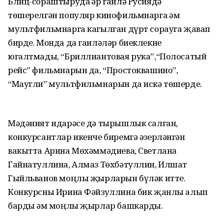
Блиц-сораштыруда һәр гаилә Русиядә
төшерелгән популяр кинофильмнарга һәм
мультфильмнарга кагылган дүрт сорауга җавап
бирде. Монда да гаиләләр биеклекне
югалтмады, “Бриллиантовая рука”,“Полосатый
рейс” фильмнарын да, “Простоквашино”,
“Маугли” мультфильмнарын да искә төшерде.
Мәдәният идарәсе дә тырышлык салган,
конкурсантлар икенче биремгә әзерләнгән
вакытта Арина Мөхәммәдиева, Светлана
Гайнатуллина, Алмаз Төхбәтуллин, Илшат
Гыйльванов моңлы җырларын бүләк итте.
Конкурсны Ирина Фәйзуллина бик җанлы алып
барды һәм моңлы җырлар башкарды.