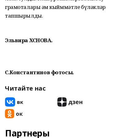
грамоталары һәм кыйммәтле бүләкләр
тапшырылды.
Эльвира ХӘСӘНОВА.
С.Константинов фотосы.
Читайте нас
Партнеры