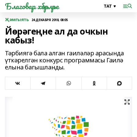
Благовар хәбәрләре
Җәмгыять
24 ДЕКАБРЯ 2018, 08:05
Йөрәгеңне ал да очкын
кабыз!
Тәрбиягә бала алган гаиләләр арасында
үткәрелгән конкурс программасы Гаилә
елына багышланды.