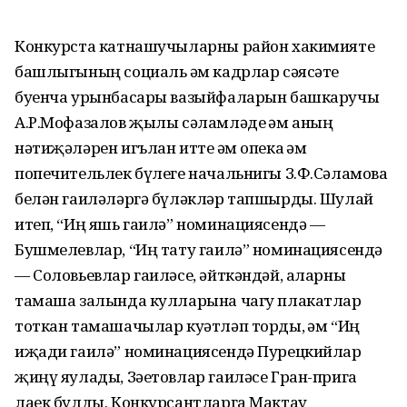
Конкурста катнашучыларны район хакимияте
башлыгының социаль һәм кадрлар сәясәте
буенча урынбасары вазыйфаларын башкаручы
А.Р.Мофазалов җылы сәламләде һәм аның
нәтиҗәләрен игълан итте һәм опека һәм
попечительлек бүлеге начальнигы З.Ф.Сәламова
белән гаиләләргә бүләкләр тапшырды. Шулай
итеп, “Иң яшь гаилә” номинациясендә —
Бушмелевлар, “Иң тату гаилә” номинациясендә
— Соловьевлар гаиләсе, әйткәндәй, аларны
тамаша залында кулларына чагу плакатлар
тоткан тамашачылар куәтләп торды, һәм “Иң
иҗади гаилә” номинациясендә Пурецкийлар
җиңү яулады, Зәетовлар гаиләсе Гран-прига
лаек булды. Конкурсантларга Мактау