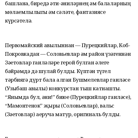
башлана, биредә әти-әниләрнең һәм балаларның
мөлаемлылыгы һәм сәләте, фантазиясе
күрсәтелә.
Первомайский авылыннан — Пурецкийлар, Коб-
Покровкадан — Соловьевлар һәм район үзәгеннән
Зәетовлар гаиләләре герой булган әлеге
бәйрәмдә дә шулай булды. Күптән түгел
тәрбиягә дүрт бала алган Бушмелевлар гаиләсе
(Узыбаш авылы) конкурстан тыш катнашты.
“Янымда бул, әни!” биюе (Пурецкийлар гаиләсе),
“Мамонтенок” җыры (Соловьевлар), вальс
(Зәетовлар) аеруча матур, оригиналь булды.