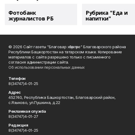
Фотобанк
Рубрика "Еда и
журналистов РБ
напитки"
© 2026 Сайт газеты "Благовар хәбәрләре" Благоварского района
Республики Башкортостан на татарском языке. Копирование
материалов с сайта разрешено только с письменного
согласия администрации сайта.
Об использовании персональных данных
Телефон
8(34747)4-01-25
Адрес
452740, Республика Башкортостан, Благоварский район,
с.Языково, ул.Пушкина, д.22
Рекламная служба
8(34747)4-01-27
Редакция
8(34747)4-01-25