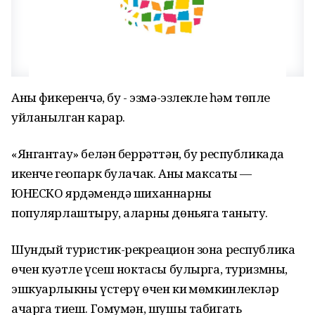
Аның фикеренчә, бу - эзмә-эзлекле һәм төпле
уйланылган карар.
«Янгантау» белән беррәттән, бу республикада
икенче геопарк булачак. Аның максаты —
ЮНЕСКО ярдәмендә шиханнарны
популярлаштыру, аларны дөньяга таныту.
Шундый туристик-рекреацион зона республика
өчен куәтле үсеш ноктасы булырга, туризмны,
эшкуарлыкны үстерү өчен киң мөмкинлекләр
ачарга тиеш. Гомумән, шушы табигать