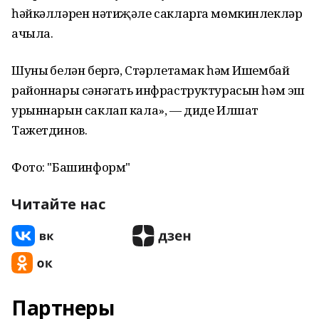
һәйкәлләрен нәтиҗәле сакларга мөмкинлекләр
ачыла.
Шуның белән бергә, Стәрлетамак һәм Ишембай
районнары сәнәгать инфраструктурасын һәм эш
урыннарын саклап кала», — диде Илшат
Тажетдинов.
Фото: "Башинформ"
Читайте нас
Партнеры