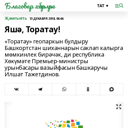
Благовар хәбәрләре
Җәмгыять
13 ДЕКАБРЯ 2018, 06:46
Яшә, Торатау!
«Торатау» геопаркын булдыру
Башкортстан шиханнарын саклап калырга
мөмкинлек бирәчәк, ди республика
Хөкүмәте Премьер-министры
урынбасары вазыйфасын башкаручы
Илшат Тажетдинов.