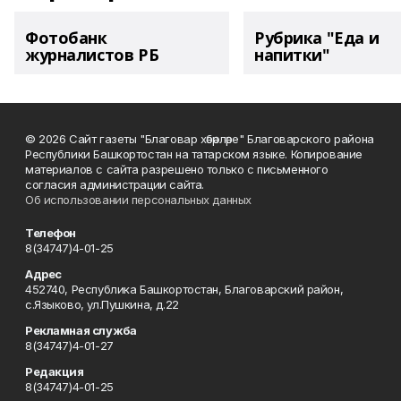
Фотобанк
Рубрика "Еда и
журналистов РБ
напитки"
© 2026 Сайт газеты "Благовар хәбәрләре" Благоварского района
Республики Башкортостан на татарском языке. Копирование
материалов с сайта разрешено только с письменного
согласия администрации сайта.
Об использовании персональных данных
Телефон
8(34747)4-01-25
Адрес
452740, Республика Башкортостан, Благоварский район,
с.Языково, ул.Пушкина, д.22
Рекламная служба
8(34747)4-01-27
Редакция
8(34747)4-01-25