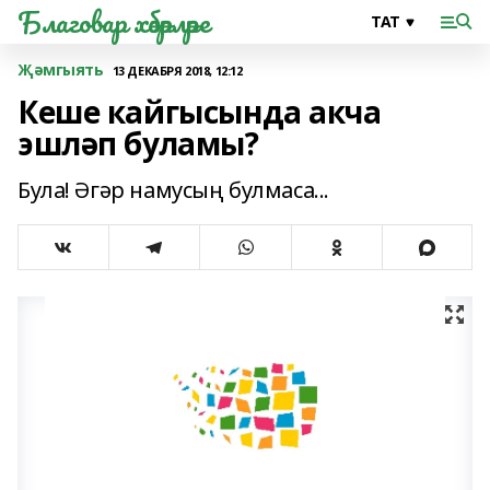
Благовар хәбәрләре
Җәмгыять
13 ДЕКАБРЯ 2018, 12:12
Кеше кайгысында акча
эшләп буламы?
Була! Әгәр намусың булмаса...