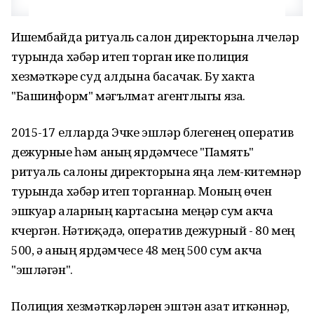
Ишембайда ритуаль салон директорына үлүчеләр
турында хәбәр итеп торган ике полиция
хезмәткәре суд алдына басачак. Бу хакта
"Башинформ" мәгълүмат агентлыгы яза.
2015-17 елларда Эчке эшләр бүлегенең оператив
дежурные һәм аның ярдәмчесе "Память"
ритуаль салоны директорына яңа үлем-китемнәр
турында хәбәр итеп торганнар. Моның өчен
эшкуар аларның картасына меңәр сум акча
күчергән. Нәтиҗәдә, оператив дежурный - 80 мең
500, ә аның ярдәмчесе 48 мең 500 сум акча
"эшләгән".
Полиция хезмәткәрләрен эштән азат иткәннәр,