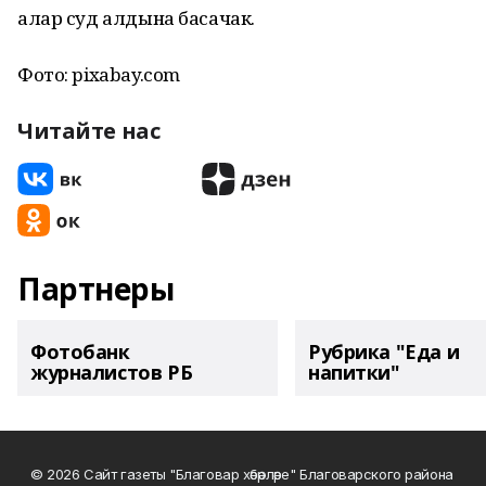
алар суд алдына басачак.
Фото: pixabay.com
Читайте нас
Партнеры
Фотобанк
Рубрика "Еда и
журналистов РБ
напитки"
© 2026 Сайт газеты "Благовар хәбәрләре" Благоварского района