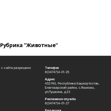
Рубрика "Животные"
в с сайта разрешено
Телефон
8(34747)4-01-25
Адрес
452740, Республика Башкортостан,
Благоварский район, с.Языково,
ул.Пушкина, д.22
Рекламная служба
8(34747)4-01-27
Редакция