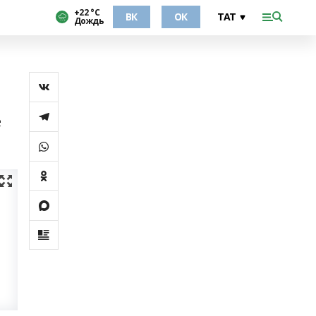
+22 °С
ВК
ОК
Дождь
е