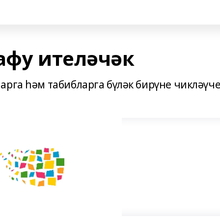
афу ителәчәк
арга һәм табибларга бүләк бирүне чикләүч