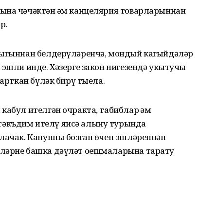
ына чәчәктән һәм канцелярия товарларыннан
р.
лыгыннан белдерүләренчә, мондый кагыйдәләр
 эшли инде. Хәзерге закон нигезендә укытучы
 арткан бүләк бирү тыела.
кабул ителгән очракта, табиблар һәм
әкъдим ителү яисә алыну турында
улачак. Канунны бозган өчен эшләреннән
әләрне башка дәүләт оешмаларына тарату