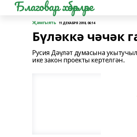
Благовар хәбәрләре
Җәмгыять
11 ДЕКАБРЯ 2018, 06:14
Бүләккә чәчәк г
Русия Дәүләт думасына укытучыл
ике закон проекты кертелгән.