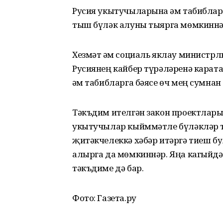
Русия укытучыларына һәм табиблар
тыш бүләк алуны тыярга мөмкиннә
Хезмәт һәм социаль яклау министр
Русиянең кайбер түрәләренә карата
һәм табибларга бәясе өч мең сумнан
Тәкъдим ителгән закон проектлары 
укытучылар кыйммәтле бүләкләр т
җитәкчелеккә хәбәр итәргә тиеш б
алырга да мөмкиннәр. Яңа кагыйд
тәкъдиме дә бар.
Фото: Газета.ру