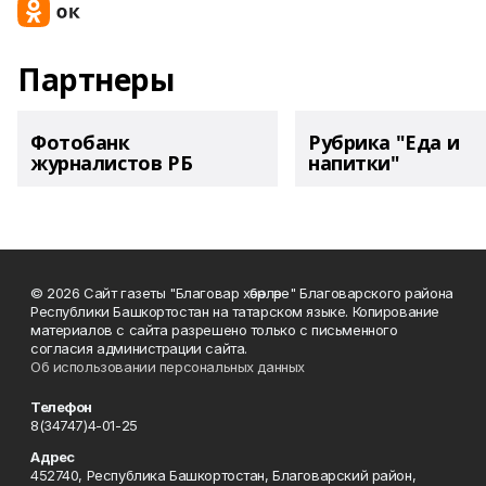
Партнеры
Фотобанк
Рубрика "Еда и
журналистов РБ
напитки"
© 2026 Сайт газеты "Благовар хәбәрләре" Благоварского района
Республики Башкортостан на татарском языке. Копирование
материалов с сайта разрешено только с письменного
согласия администрации сайта.
Об использовании персональных данных
Телефон
8(34747)4-01-25
Адрес
452740, Республика Башкортостан, Благоварский район,