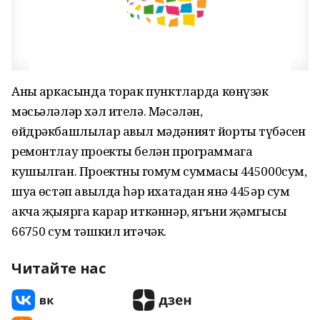
Аның аркасында торак пунктларда көнүзәк
мәсьәләләр хәл ителә. Мәсәлән,
өйдрәкбашлылар авыл мәдәният йорты түбәсен
ремонтлау проекты белән программага
кушылган. Проектның гомум суммасы 445000сум,
шуңа өстәп авылда һәр ихатадан янә 445әр сум
акча җыярга карар иткәннәр, ягъни җәмгысы
66750 сум тәшкил итәчәк.
Читайте нас