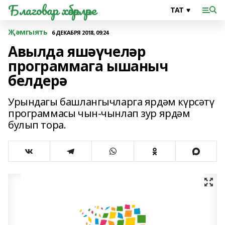
Благовар хәбәрләре
Җәмгыять
6 ДЕКАБРЯ 2018, 09:24
Авылда яшәүчеләр
программага ышаныч
белдерә
Урындагы башлангычларга ярдәм күрсәтү
программасы чын-чынлап зур ярдәм
булып тора.