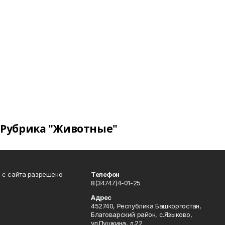
Рубрика "Животные"
в с сайта разрешено
Телефон
8(34747)4-01-25
Адрес
452740, Республика Башкортостан,
Благоварский район, с.Языково,
ул.Пушкина, д.22