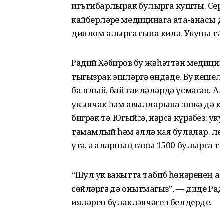
игътибарлырак булырга кушты. Се
кайберләре медицинага ата-анасы 
диплом алырга гына килә. Укуны т
Радий Хәбиров бу җәһәттән меди
тыгызрак эшләргә өндәде. Бу кеше
башлый, бай гаиләләрдә үсмәгән. А
укыячак һәм авылларына эшкә дә к
бигрәк тә. Югыйсә, нәрсә күрәбез: 
тәмамлый һәм әллә кая булалар. Ә
үтә, ә аларның саны 1500 булырга 
“Шул ук вакытта табиб һөнәренең 
сөйләргә дә онытмагыз”, — диде Р
ияләрен бүләкләячәген белдерде.