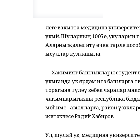
Әлеге вакытта медицина университ
укый. Шуларның 1005е, укуларын т
Аларны җәлеп итү өчен төрле пособ
ысуллар кулланыла.
— Хакимият башлыклары студентл
укыганда ук ярдәм итә башларга т
торагына түләү кебек чаралар макс
чагымнарыгызны республика бюдже
мөһиме - авылларга, район үзәкләр
җитәкчесе Радий Хәбиров.
Ул, шулай ук, медицина университ