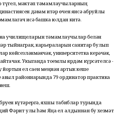
р түгел, мәктәп тәмамлаучыларның
династиясен дәвам итәр өчен яисә абруйлы
әмамлагач исә башка юлдан китә.
цина училищеларын тәмамлаучылар белән
ләр тыйнаграк, карьераларын санитар булып
лар көйсезләнмәячәк, университетка керәчәк,
айтачак. Укыганда тоемлы ярдәм күрсәтелсә -
уку йортын ел саен меңнән артык кеше
ле авыл районнарында 79 ординатор практика
тиеш.
абруен күтәрергә, яхшы табиблар турында
адий Фәрит улы һәм Яңа ел алдыннан бу хезмәт