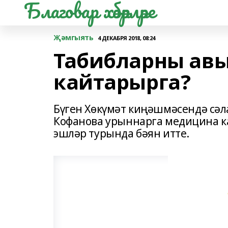
Благовар хәбәрләре
Җәмгыять
4 ДЕКАБРЯ 2018, 08:24
Табибларны авы
кайтарырга?
Бүген Хөкүмәт киңәшмәсендә сә
Кофанова урыннарга медицина к
эшләр турында бәян итте.