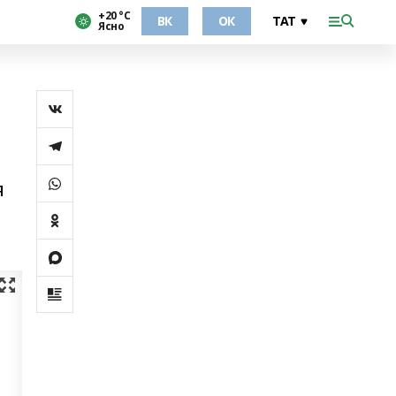
+20 °С
ВК
ОК
Ясно
я