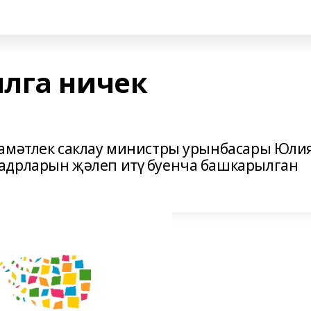
лга ничек
ламәтлек саклау министры урынбасары Юли
адрларын җәлеп итү буенча башкарылган