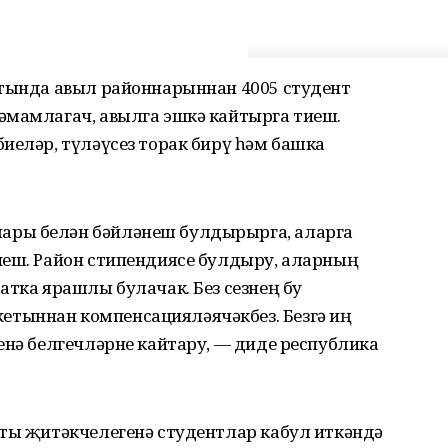
етында авыл районнарыннан 4005 студент
әмамлагач, авылга эшкә кайтырга тиеш.
иеләр, түләүсез торак бирү һәм башка
ары белән бәйләнеш булдырырга, аларга
иеш. Район стипендиясе булдыру, аларның
атка ярашлы булачак. Без сезнең бу
тыннан компенсацияләячәкбез. Безгә иң
енә белгечләрне кайтару, — диде республика
еты җитәкчелегенә студентлар кабул иткәндә