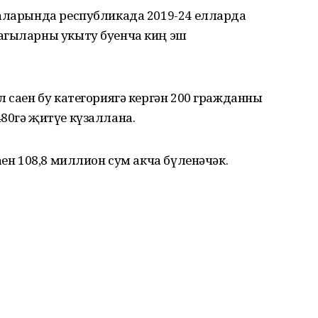
саларында республикада 2019-24 елларда
агыларны укыту буенча киң эш
л саен бу категориягә кергән 200 гражданны
80гә җитүе күзаллана.
аен 108,8 миллион сум акча бүленәчәк.