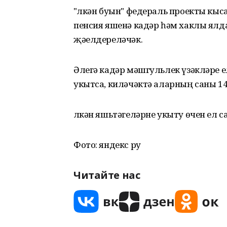
"Өлкән буын" федераль проекты кы
пенсия яшенә кадәр һәм хаклы ялд
җәелдереләчәк.
Әлегә кадәр мәшгульлек үзәкләре е
укытса, киләчәктә аларның саны 14
Өлкән яшьтәгеләрне укыту өчен ел с
Фото: яндекс ру
Читайте нас