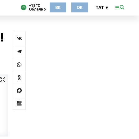
+18 °С
ВК
ОК
Облачно
!