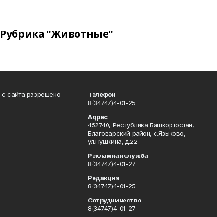
Рубрика "Животные"
в с сайта разрешено
Телефон
8(34747)4-01-25
Адрес
452740, Республика Башкортостан,
Благоварский район, с.Языково,
ул.Пушкина, д.22
Рекламная служба
8(34747)4-01-27
Редакция
8(34747)4-01-25
Сотрудничество
8(34747)4-01-27