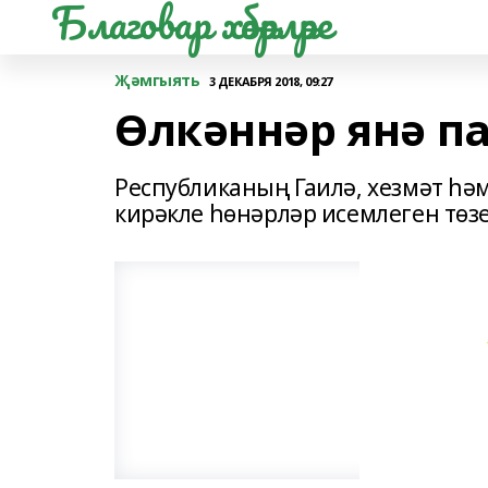
Благовар хәбәрләре
Җәмгыять
3 ДЕКАБРЯ 2018, 09:27
Өлкәннәр янә п
Республиканың Гаилә, хезмәт һә
кирәкле һөнәрләр исемлеген төзе