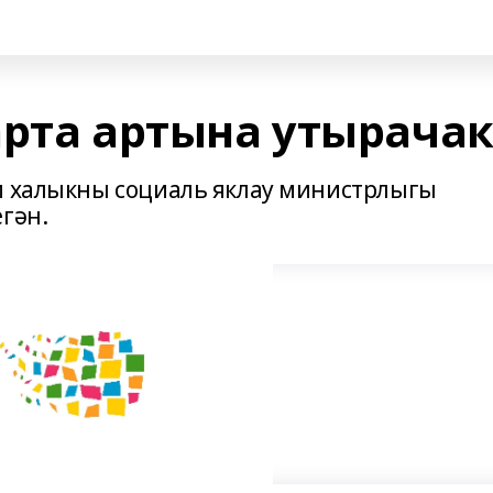
арта артына утырачак
м халыкны социаль яклау министрлыгы
гән.